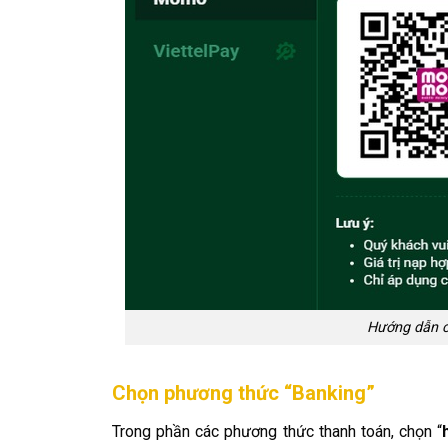
Hướng dẫn ch
Chọn phương thức “Banking”
Trong phần các phương thức thanh toán, chọn “