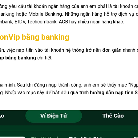
ờng yêu cầu tài khoản ngân hàng của anh em phải là tài khoản c
 Banking hoặc Mobile Banking. Những ngân hàng hỗ trợ dịch vụ 
ombank, BIDV, Techcombank, ACB hay nhiều ngân hàng khác.
SonVip bằng banking
ên, việc nạp tiền vào tài khoản hệ thống trở nên đơn giản nhanh 
ip bằng banking
chi tiết:
ủa mình. Sau khi đăng nhập thành công, anh em sẽ thấy mục “Nạp
ng. Nhấp vào mục này để bắt đầu quá trình
hướng dẫn nạp tiền 