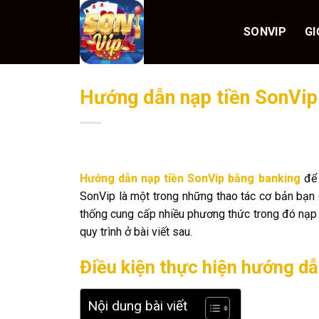
Bỏ
qua
SONVIP
GI
nội
dung
Hướng dẫn nạp tiền SonVip 
Hướng dẫn nạp tiền SonVip bằng banking
để 
SonVip là một trong những thao tác cơ bản bạn 
thống cung cấp nhiều phương thức trong đó nạp q
quy trình ở bài viết sau.
Điều kiện thực hiện hướng d
Nội dung bài viết