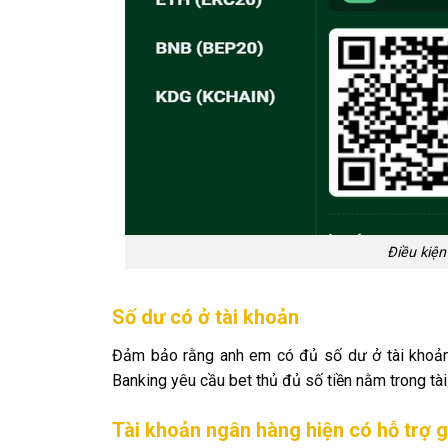
Điều kiện
Số dư có ở tài khoản
Đảm bảo rằng anh em có đủ số dư ở tài khoản
Banking yêu cầu bet thủ đủ số tiền nằm trong tà
Tài khoản ngân hàng hiện có hỗ trợ g