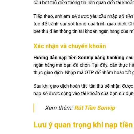
cầu bet thủ điền thông tin liên quan đến tài kho
Tiếp theo, anh em sẽ được yêu cầu nhập số tiền m
tục để tránh sai sót trong quá trình giao dịch. 
bet thủ điền thông tin tài khoản ngân hàng của m
Xác nhận và chuyển khoản
Hướng dẫn nạp tiền SonVip bằng banking s
au
ngân hàng mà bạn đã chọn. Tại đây, cần thực h
thực giao dịch. Nhập mã OTP để nhằm hoàn tất g
Sau khi giao dịch hoàn tất, tân thủ sẽ nhận được
nạp sẽ được cộng vào tài khoản của bạn sử dụng 
Xem thêm:
Rút Tiền Sonvip
Lưu ý quan trọng khi nạp tiề