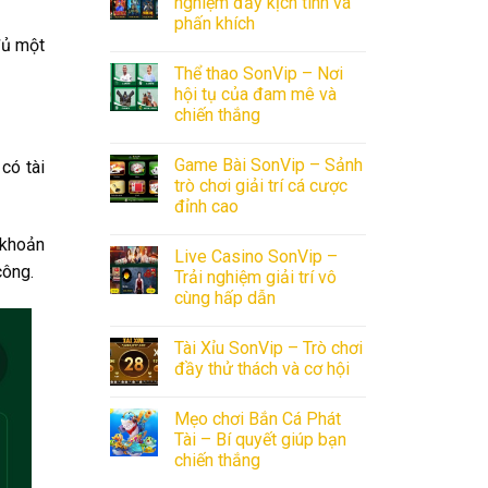
nghiệm đầy kịch tính và
ở
phấn khích
Slot
Game
đủ một
Không
SonVip
có
–
Thể thao SonVip – Nơi
bình
Sự
luận
hội tụ của đam mê và
lựa
ở
chọn
chiến thắng
Nổ
hoàn
Hũ
hảo
Không
SonVip
dành
có
–
Game Bài SonVip – Sảnh
có tài
cho
bình
Trải
bạn
luận
trò chơi giải trí cá cược
nghiệm
ở
đầy
đỉnh cao
Thể
kịch
thao
tính
Không
SonVip
 khoản
và
có
–
Live Casino SonVip –
phấn
bình
Nơi
công.
khích
luận
Trải nghiệm giải trí vô
hội
ở
tụ
cùng hấp dẫn
Game
của
Bài
đam
Không
SonVip
mê
có
–
Tài Xỉu SonVip – Trò chơi
và
bình
Sảnh
chiến
luận
đầy thử thách và cơ hội
trò
ở
thắng
chơi
Live
Không
giải
Casino
có
trí
Mẹo chơi Bắn Cá Phát
SonVip
bình
cá
–
luận
Tài – Bí quyết giúp bạn
cược
Trải
ở
đỉnh
chiến thắng
nghiệm
Tài
cao
giải
Xỉu
Không