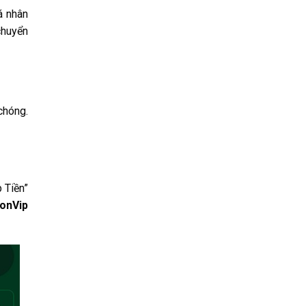
á nhân
chuyển
chóng.
 Tiền”
SonVip