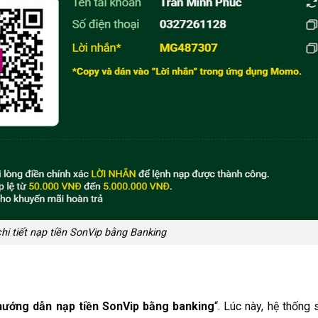
i tiết nạp tiền SonVip bằng Banking
hướng dẫn nạp tiền SonVip bằng banking
“. Lúc này, hệ thống 